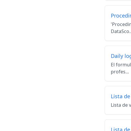
Procedim
'Procedim
DataSco..
Daily lo
El formul
profes...
Lista de
Lista de 
Lista d