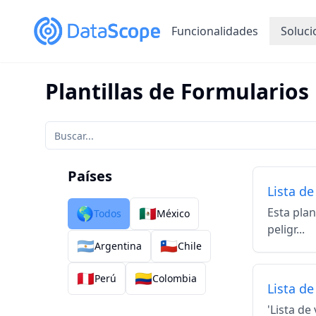
Funcionalidades
Soluci
Plantillas de Formularios
Países
Lista de
🌎
🇲🇽
Esta plan
Todos
México
peligr...
🇦🇷
🇨🇱
Argentina
Chile
🇵🇪
🇨🇴
Perú
Colombia
Lista de
'Lista de