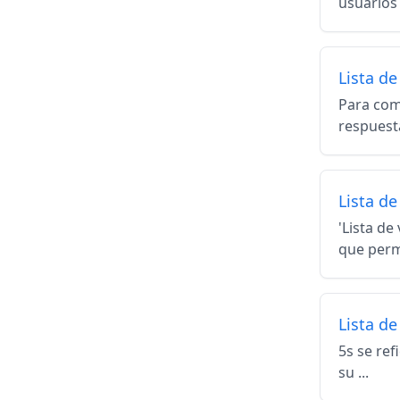
usuarios 
Lista d
Para com
respuesta
Lista de
'Lista d
que permi
Lista de
5s se ref
su ...